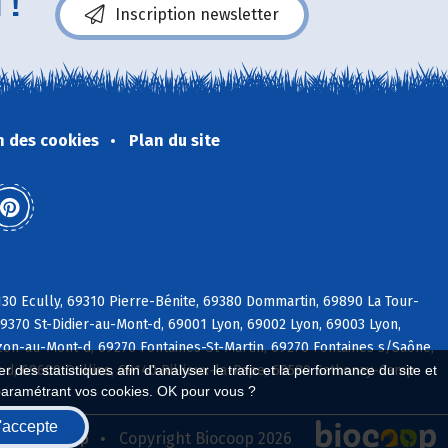
 !
Inscription newsletter
n des cookies
Plan du site
30 Ecully, 69310 Pierre-Bénite, 69380 Dommartin, 69890 La Tour-
9370 St-Didier-au-Mont-d, 69001 Lyon, 69002 Lyon, 69003 Lyon,
on-au-Mont-d, 69270 Fontaines-St-Martin, 69270 Fontaines s/Saône,
d, 69600 Oullins, 69140 Rillieux-la-Pape, 69580 Sathonay-Camp
 des statistiques afin d'analyser le trafic et la performance du site et
paramétrant vos cookies. OK pour vous ?
'accepte
seau Biocoop
Copyright Biocoop 2026