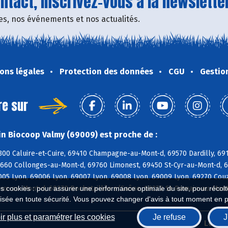
tact, inscrivez-vous à la newsletter
fres, nos événements et nos actualités.
ons légales
Protection des données
CGU
Gestio
re sur
n Biocoop Valmy (69009) est proche de :
300 Caluire-et-Cuire, 69410 Champagne-au-Mont-d, 69570 Dardilly, 691
9660 Collonges-au-Mont-d, 69760 Limonest, 69450 St-Cyr-au-Mont-d, 6
005 Lyon, 69006 Lyon, 69007 Lyon, 69008 Lyon, 69009 Lyon, 69270 Couz
ux-au-Mont-d, 69270 Rochetaillée s/Saône, 69270 St-Romain-au-Mont-
es cookies : pour assurer une performance optimale du site, pour récolter
isée en toute sécurité. Vous pouvez changer d'avis à tout moment en 
r plus et paramétrer les cookies
Je refuse
J
Biocoop.fr
Le ré