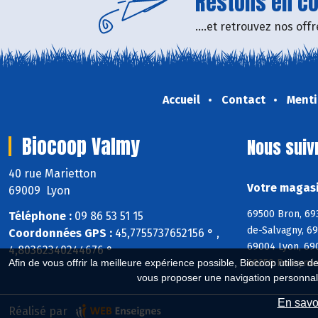
Restons en con
....et retrouvez nos of
Accueil
Contact
Menti
Biocoop Valmy
Nous suiv
40 rue Marietton
Votre magasi
69009 Lyon
69500 Bron, 69
Téléphone :
09 86 53 51 15
de-Salvagny, 6
Coordonnées GPS :
45,7755737652156 ° ,
69004 Lyon, 69
4,80362340244676 °
69250 Poleymie
Afin de vous offrir la meilleure expérience possible, Biocoop utilise d
vous proposer une navigation personnal
En savoi
Réalisé par