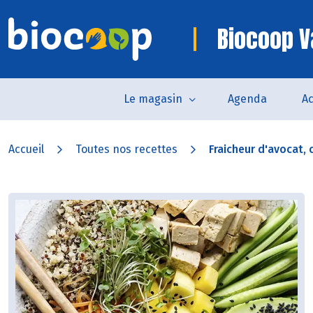
Biocoop 
Le magasin
Agenda
Ac
Accueil
Toutes nos recettes
Fraicheur d'avocat, c