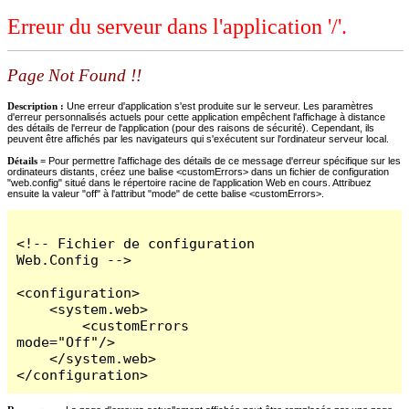
Erreur du serveur dans l'application '/'.
Page Not Found !!
Description :
Une erreur d'application s'est produite sur le serveur. Les paramètres
d'erreur personnalisés actuels pour cette application empêchent l'affichage à distance
des détails de l'erreur de l'application (pour des raisons de sécurité). Cependant, ils
peuvent être affichés par les navigateurs qui s'exécutent sur l'ordinateur serveur local.
Détails =
Pour permettre l'affichage des détails de ce message d'erreur spécifique sur les
ordinateurs distants, créez une balise <customErrors> dans un fichier de configuration
"web.config" situé dans le répertoire racine de l'application Web en cours. Attribuez
ensuite la valeur "off" à l'attribut "mode" de cette balise <customErrors>.
<!-- Fichier de configuration 
Web.Config -->

<configuration>

    <system.web>

        <customErrors 
mode="Off"/>

    </system.web>

</configuration>