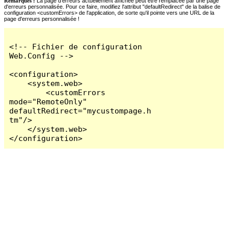
Remarques :
La page d'erreurs actuellement affichée peut être remplacée par une page
d'erreurs personnalisée. Pour ce faire, modifiez l'attribut "defaultRedirect" de la balise de
configuration <customErrors> de l'application, de sorte qu'il pointe vers une URL de la
page d'erreurs personnalisée !
<!-- Fichier de configuration 
Web.Config -->

<configuration>

    <system.web>

        <customErrors 
mode="RemoteOnly" 
defaultRedirect="mycustompage.h
tm"/>

    </system.web>

</configuration>