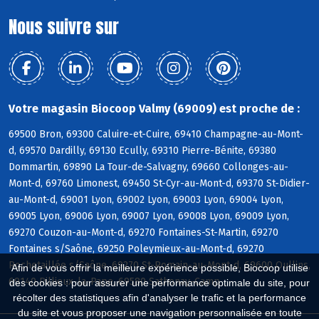
Nous suivre sur
Votre magasin Biocoop Valmy (69009) est proche de :
69500 Bron, 69300 Caluire-et-Cuire, 69410 Champagne-au-Mont-
d, 69570 Dardilly, 69130 Ecully, 69310 Pierre-Bénite, 69380
Dommartin, 69890 La Tour-de-Salvagny, 69660 Collonges-au-
Mont-d, 69760 Limonest, 69450 St-Cyr-au-Mont-d, 69370 St-Didier-
au-Mont-d, 69001 Lyon, 69002 Lyon, 69003 Lyon, 69004 Lyon,
69005 Lyon, 69006 Lyon, 69007 Lyon, 69008 Lyon, 69009 Lyon,
69270 Couzon-au-Mont-d, 69270 Fontaines-St-Martin, 69270
Fontaines s/Saône, 69250 Poleymieux-au-Mont-d, 69270
Rochetaillée s/Saône, 69270 St-Romain-au-Mont-d, 69600 Oullins,
Afin de vous offrir la meilleure expérience possible, Biocoop utilise
69140 Rillieux-la-Pape, 69580 Sathonay-Camp
des cookies : pour assurer une performance optimale du site, pour
récolter des statistiques afin d'analyser le trafic et la performance
du site et vous proposer une navigation personnalisée en toute