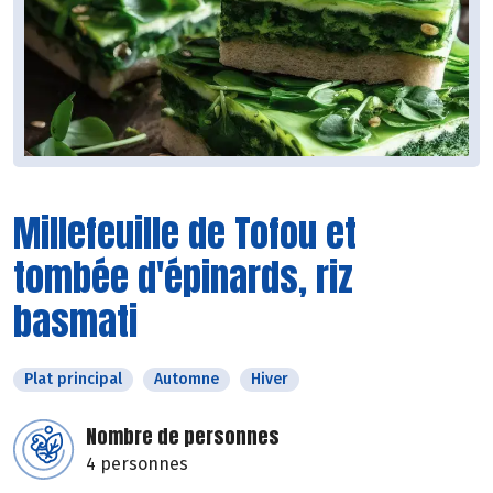
Millefeuille de Tofou et
tombée d'épinards, riz
basmati
Plat principal
Automne
Hiver
Nombre de personnes
4 personnes