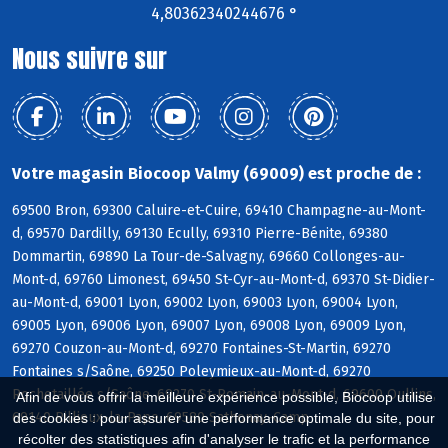
4,80362340244676 °
Nous suivre sur
Votre magasin Biocoop Valmy (69009) est proche de :
69500 Bron, 69300 Caluire-et-Cuire, 69410 Champagne-au-Mont-
d, 69570 Dardilly, 69130 Ecully, 69310 Pierre-Bénite, 69380
Dommartin, 69890 La Tour-de-Salvagny, 69660 Collonges-au-
Mont-d, 69760 Limonest, 69450 St-Cyr-au-Mont-d, 69370 St-Didier-
au-Mont-d, 69001 Lyon, 69002 Lyon, 69003 Lyon, 69004 Lyon,
69005 Lyon, 69006 Lyon, 69007 Lyon, 69008 Lyon, 69009 Lyon,
69270 Couzon-au-Mont-d, 69270 Fontaines-St-Martin, 69270
Fontaines s/Saône, 69250 Poleymieux-au-Mont-d, 69270
Rochetaillée s/Saône, 69270 St-Romain-au-Mont-d, 69600 Oullins,
Afin de vous offrir la meilleure expérience possible, Biocoop utilise
69140 Rillieux-la-Pape, 69580 Sathonay-Camp
des cookies : pour assurer une performance optimale du site, pour
récolter des statistiques afin d'analyser le trafic et la performance