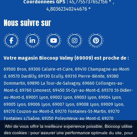
Coordonnées GPS :
45,7755737652156 ° ,
4,80362340244676 °
Nous suivre sur
Votre magasin Biocoop Valmy (69009) est proche de :
69500 Bron, 69300 Caluire-et-Cuire, 69410 Champagne-au-Mont-
d, 69570 Dardilly, 69130 Ecully, 69310 Pierre-Bénite, 69380
Dommartin, 69890 La Tour-de-Salvagny, 69660 Collonges-au-
Mont-d, 69760 Limonest, 69450 St-Cyr-au-Mont-d, 69370 St-Didier-
au-Mont-d, 69001 Lyon, 69002 Lyon, 69003 Lyon, 69004 Lyon,
69005 Lyon, 69006 Lyon, 69007 Lyon, 69008 Lyon, 69009 Lyon,
69270 Couzon-au-Mont-d, 69270 Fontaines-St-Martin, 69270
Fontaines s/Saône, 69250 Poleymieux-au-Mont-d, 69270
Rochetaillée s/Saône, 69270 St-Romain-au-Mont-d, 69600 Oullins,
Afin de vous offrir la meilleure expérience possible, Biocoop utilise
69140 Rillieux-la-Pape, 69580 Sathonay-Camp
des cookies : pour assurer une performance optimale du site, pour