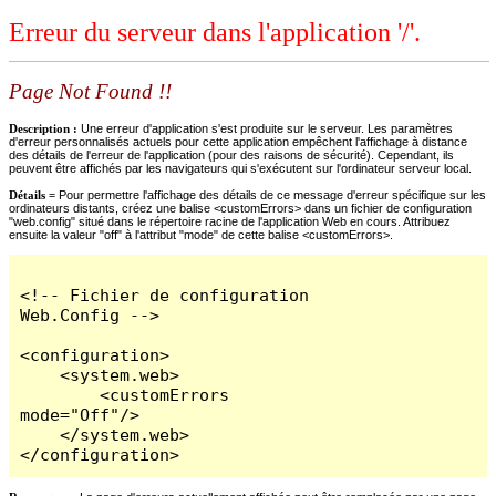
Erreur du serveur dans l'application '/'.
Page Not Found !!
Description :
Une erreur d'application s'est produite sur le serveur. Les paramètres
d'erreur personnalisés actuels pour cette application empêchent l'affichage à distance
des détails de l'erreur de l'application (pour des raisons de sécurité). Cependant, ils
peuvent être affichés par les navigateurs qui s'exécutent sur l'ordinateur serveur local.
Détails =
Pour permettre l'affichage des détails de ce message d'erreur spécifique sur les
ordinateurs distants, créez une balise <customErrors> dans un fichier de configuration
"web.config" situé dans le répertoire racine de l'application Web en cours. Attribuez
ensuite la valeur "off" à l'attribut "mode" de cette balise <customErrors>.
<!-- Fichier de configuration 
Web.Config -->

<configuration>

    <system.web>

        <customErrors 
mode="Off"/>

    </system.web>

</configuration>