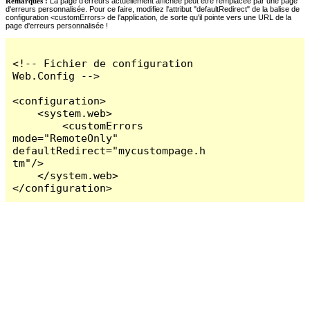
Remarques :
La page d'erreurs actuellement affichée peut être remplacée par une page
d'erreurs personnalisée. Pour ce faire, modifiez l'attribut "defaultRedirect" de la balise de
configuration <customErrors> de l'application, de sorte qu'il pointe vers une URL de la
page d'erreurs personnalisée !
<!-- Fichier de configuration 
Web.Config -->

<configuration>

    <system.web>

        <customErrors 
mode="RemoteOnly" 
defaultRedirect="mycustompage.h
tm"/>

    </system.web>

</configuration>