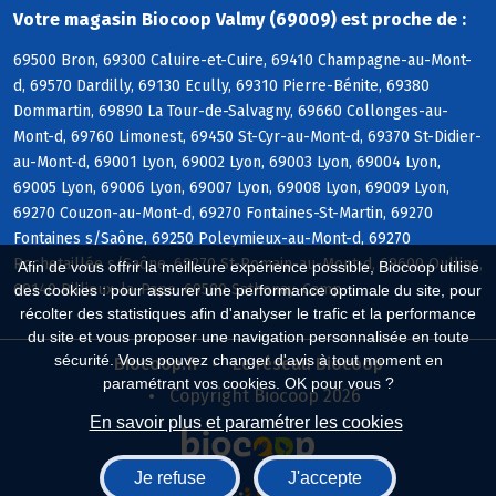
Votre magasin Biocoop Valmy (69009) est proche de :
69500 Bron, 69300 Caluire-et-Cuire, 69410 Champagne-au-Mont-
d, 69570 Dardilly, 69130 Ecully, 69310 Pierre-Bénite, 69380
Dommartin, 69890 La Tour-de-Salvagny, 69660 Collonges-au-
Mont-d, 69760 Limonest, 69450 St-Cyr-au-Mont-d, 69370 St-Didier-
au-Mont-d, 69001 Lyon, 69002 Lyon, 69003 Lyon, 69004 Lyon,
69005 Lyon, 69006 Lyon, 69007 Lyon, 69008 Lyon, 69009 Lyon,
69270 Couzon-au-Mont-d, 69270 Fontaines-St-Martin, 69270
Fontaines s/Saône, 69250 Poleymieux-au-Mont-d, 69270
Rochetaillée s/Saône, 69270 St-Romain-au-Mont-d, 69600 Oullins,
Afin de vous offrir la meilleure expérience possible, Biocoop utilise
69140 Rillieux-la-Pape, 69580 Sathonay-Camp
des cookies : pour assurer une performance optimale du site, pour
récolter des statistiques afin d'analyser le trafic et la performance
du site et vous proposer une navigation personnalisée en toute
sécurité. Vous pouvez changer d'avis à tout moment en
Biocoop.fr
Le réseau Biocoop
paramétrant vos cookies. OK pour vous ?
Copyright Biocoop 2026
En savoir plus et paramétrer les cookies
Je refuse
J'accepte