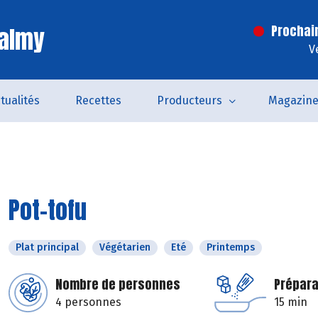
Valmy
Prochai
V
tualités
Recettes
Producteurs
Magazin
Pot-tofu
Plat principal
Végétarien
Eté
Printemps
Nombre de personnes
Prépara
4 personnes
15 min