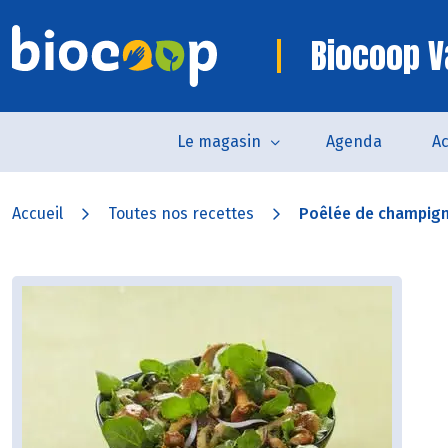
Biocoop 
Le magasin
Agenda
Ac
Accueil
Toutes nos recettes
Poêlée de champign