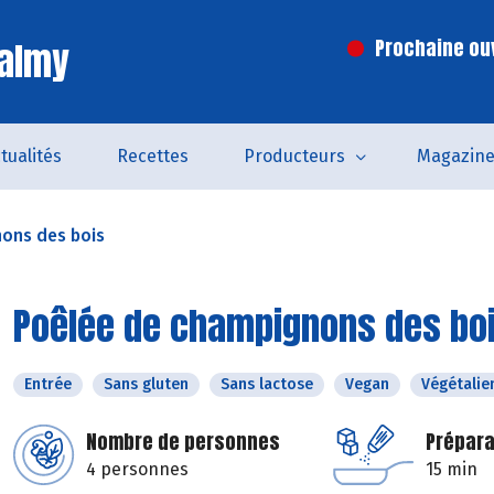
Valmy
Prochaine ouv
tualités
Recettes
Producteurs
Magazin
ons des bois
Poêlée de champignons des bo
Entrée
Sans gluten
Sans lactose
Vegan
Végétalie
Nombre de personnes
Prépara
4 personnes
15 min