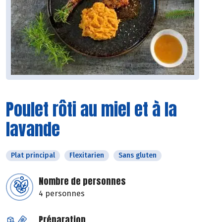
Poulet rôti au miel et à la
lavande
Plat principal
Flexitarien
Sans gluten
Nombre de personnes
4 personnes
Préparation