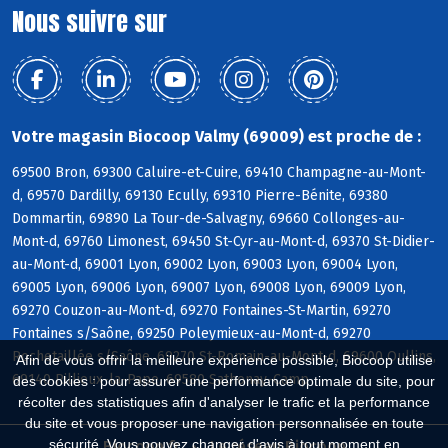
Nous suivre sur
Votre magasin Biocoop Valmy (69009) est proche de :
69500 Bron, 69300 Caluire-et-Cuire, 69410 Champagne-au-Mont-
d, 69570 Dardilly, 69130 Ecully, 69310 Pierre-Bénite, 69380
Dommartin, 69890 La Tour-de-Salvagny, 69660 Collonges-au-
Mont-d, 69760 Limonest, 69450 St-Cyr-au-Mont-d, 69370 St-Didier-
au-Mont-d, 69001 Lyon, 69002 Lyon, 69003 Lyon, 69004 Lyon,
69005 Lyon, 69006 Lyon, 69007 Lyon, 69008 Lyon, 69009 Lyon,
69270 Couzon-au-Mont-d, 69270 Fontaines-St-Martin, 69270
Fontaines s/Saône, 69250 Poleymieux-au-Mont-d, 69270
Rochetaillée s/Saône, 69270 St-Romain-au-Mont-d, 69600 Oullins,
Afin de vous offrir la meilleure expérience possible, Biocoop utilise
69140 Rillieux-la-Pape, 69580 Sathonay-Camp
des cookies : pour assurer une performance optimale du site, pour
récolter des statistiques afin d'analyser le trafic et la performance
du site et vous proposer une navigation personnalisée en toute
sécurité. Vous pouvez changer d'avis à tout moment en
Biocoop.fr
Le réseau Biocoop