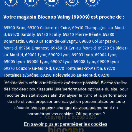
Votre magasin Biocoop Valmy (69009) est proche de :
69500 Bron, 69300 Caluire-et-Cuire, 69410 Champagne-au-Mont-
d, 69570 Dardilly, 69130 Ecully, 69310 Pierre-Bénite, 69380
Dommartin, 69890 La Tour-de-Salvagny, 69660 Collonges-au-
Mont-d, 69760 Limonest, 69450 St-Cyr-au-Mont-d, 69370 St-Didier-
au-Mont-d, 69001 Lyon, 69002 Lyon, 69003 Lyon, 69004 Lyon,
69005 Lyon, 69006 Lyon, 69007 Lyon, 69008 Lyon, 69009 Lyon,
69270 Couzon-au-Mont-d, 69270 Fontaines-St-Martin, 69270
Fontaines s/Saône, 69250 Poleymieux-au-Mont-d, 69270
Rochetaillée s/Saône, 69270 St-Romain-au-Mont-d, 69600 Oullins,
Afin de vous offrir la meilleure expérience possible, Biocoop utilise
69140 Rillieux-la-Pape, 69580 Sathonay-Camp
des cookies : pour assurer une performance optimale du site, pour
récolter des statistiques afin d'analyser le trafic et la performance
du site et vous proposer une navigation personnalisée en toute
sécurité. Vous pouvez changer d'avis à tout moment en
Biocoop.fr
Le réseau Biocoop
paramétrant vos cookies. OK pour vous ?
Copyright Biocoop 2026
En savoir plus et paramétrer les cookies