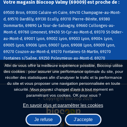
Votre magasin Biocoop Valmy (69009) est proche de :
69500 Bron, 69300 Caluire-et-Cuire, 69410 Champagne-au-Mont-
d, 69570 Dardilly, 69130 Ecully, 69310 Pierre-Bénite, 69380
Dommartin, 69890 La Tour-de-Salvagny, 69660 Collonges-au-
Mont-d, 69760 Limonest, 69450 St-Cyr-au-Mont-d, 69370 St-Didier-
au-Mont-d, 69001 Lyon, 69002 Lyon, 69003 Lyon, 69004 Lyon,
69005 Lyon, 69006 Lyon, 69007 Lyon, 69008 Lyon, 69009 Lyon,
69270 Couzon-au-Mont-d, 69270 Fontaines-St-Martin, 69270
Fontaines s/Saône, 69250 Poleymieux-au-Mont-d, 69270
Rochetaillée s/Saône, 69270 St-Romain-au-Mont-d, 69600 Oullins,
Afin de vous offrir la meilleure expérience possible, Biocoop utilise
69140 Rillieux-la-Pape, 69580 Sathonay-Camp
des cookies : pour assurer une performance optimale du site, pour
récolter des statistiques afin d'analyser le trafic et la performance
du site et vous proposer une navigation personnalisée en toute
sécurité. Vous pouvez changer d'avis à tout moment en
Biocoop.fr
Le réseau Biocoop
paramétrant vos cookies. OK pour vous ?
Copyright Biocoop 2026
En savoir plus et paramétrer les cookies
Je refuse
J'accepte
Réalisé par