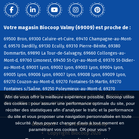
Votre magasin Biocoop Valmy (69009) est proche de :
69500 Bron, 69300 Caluire-et-Cuire, 69410 Champagne-au-Mont-
d, 69570 Dardilly, 69130 Ecully, 69310 Pierre-Bénite, 69380
Dommartin, 69890 La Tour-de-Salvagny, 69660 Collonges-au-
Mont-d, 69760 Limonest, 69450 St-Cyr-au-Mont-d, 69370 St-Didier-
au-Mont-d, 69001 Lyon, 69002 Lyon, 69003 Lyon, 69004 Lyon,
69005 Lyon, 69006 Lyon, 69007 Lyon, 69008 Lyon, 69009 Lyon,
69270 Couzon-au-Mont-d, 69270 Fontaines-St-Martin, 69270
Fontaines s/Saône, 69250 Poleymieux-au-Mont-d, 69270
Rochetaillée s/Saône, 69270 St-Romain-au-Mont-d, 69600 Oullins,
Afin de vous offrir la meilleure expérience possible, Biocoop utilise
69140 Rillieux-la-Pape, 69580 Sathonay-Camp
des cookies : pour assurer une performance optimale du site, pour
récolter des statistiques afin d'analyser le trafic et la performance
du site et vous proposer une navigation personnalisée en toute
sécurité. Vous pouvez changer d'avis à tout moment en
Biocoop.fr
Le réseau Biocoop
paramétrant vos cookies. OK pour vous ?
Copyright Biocoop 2026