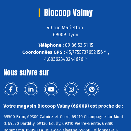
Biocoop Valmy
40 rue Marietton
69009 Lyon
Téléphone :
09 86 53 51 15
Coordonnées GPS :
45,7755737652156 ° ,
4,80362340244676 °
Nous suivre sur
Votre magasin Biocoop Valmy (69009) est proche de :
69500 Bron, 69300 Caluire-et-Cuire, 69410 Champagne-au-Mont-
d, 69570 Dardilly, 69130 Ecully, 69310 Pierre-Bénite, 69380
Dommartin, 69890 La Tour-de-Salvagny, 69660 Collonges-au-