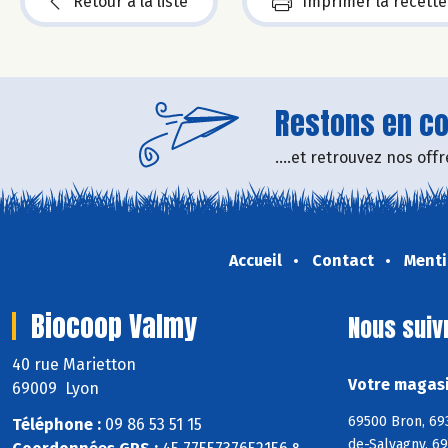
Retour à la liste
Imprimer la recette
Restons en con
....et retrouvez nos of
Accueil
Contact
Menti
Biocoop Valmy
Nous suiv
40 rue Marietton
Votre magasi
69009 Lyon
69500 Bron, 69
Téléphone :
09 86 53 51 15
de-Salvagny, 6