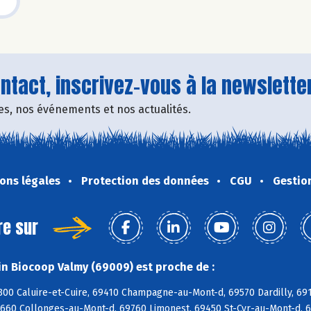
tact, inscrivez-vous à la newsletter
fres, nos événements et nos actualités.
ons légales
Protection des données
CGU
Gestio
re sur
n Biocoop Valmy (69009) est proche de :
300 Caluire-et-Cuire, 69410 Champagne-au-Mont-d, 69570 Dardilly, 691
9660 Collonges-au-Mont-d, 69760 Limonest, 69450 St-Cyr-au-Mont-d, 6