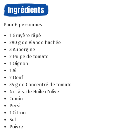
Ingrédients
Pour 6 personnes
1 Gruyère râpé
290 g de Viande hachée
3 Aubergine
2 Pulpe de tomate
1 Oignon
1 Ail
2 Oeuf
35 g de Concentré de tomate
4 c. à s. de Huile d'olive
Cumin
Persil
1 Citron
Sel
Poivre