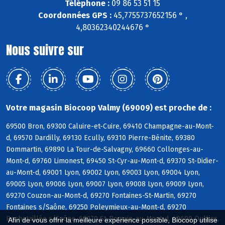
Téléphone :
09 86 53 51 15
Coordonnées GPS :
45,7755737652156 ° ,
4,80362340244676 °
Nous suivre sur
Votre magasin Biocoop Valmy (69009) est proche de :
69500 Bron, 69300 Caluire-et-Cuire, 69410 Champagne-au-Mont-
d, 69570 Dardilly, 69130 Ecully, 69310 Pierre-Bénite, 69380
Dommartin, 69890 La Tour-de-Salvagny, 69660 Collonges-au-
Mont-d, 69760 Limonest, 69450 St-Cyr-au-Mont-d, 69370 St-Didier-
au-Mont-d, 69001 Lyon, 69002 Lyon, 69003 Lyon, 69004 Lyon,
69005 Lyon, 69006 Lyon, 69007 Lyon, 69008 Lyon, 69009 Lyon,
69270 Couzon-au-Mont-d, 69270 Fontaines-St-Martin, 69270
Fontaines s/Saône, 69250 Poleymieux-au-Mont-d, 69270
Rochetaillée s/Saône, 69270 St-Romain-au-Mont-d, 69600 Oullins,
Afin de vous offrir la meilleure expérience possible, Biocoop utilise