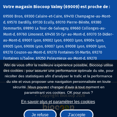
Votre magasin Biocoop Valmy (69009) est proche de :
69500 Bron, 69300 Caluire-et-Cuire, 69410 Champagne-au-Mont-
d, 69570 Dardilly, 69130 Ecully, 69310 Pierre-Bénite, 69380
Dommartin, 69890 La Tour-de-Salvagny, 69660 Collonges-au-
Mont-d, 69760 Limonest, 69450 St-Cyr-au-Mont-d, 69370 St-Didier-
au-Mont-d, 69001 Lyon, 69002 Lyon, 69003 Lyon, 69004 Lyon,
69005 Lyon, 69006 Lyon, 69007 Lyon, 69008 Lyon, 69009 Lyon,
69270 Couzon-au-Mont-d, 69270 Fontaines-St-Martin, 69270
Fontaines s/Saône, 69250 Poleymieux-au-Mont-d, 69270
Rochetaillée s/Saône, 69270 St-Romain-au-Mont-d, 69600 Oullins,
Afin de vous offrir la meilleure expérience possible, Biocoop utilise
69140 Rillieux-la-Pape, 69580 Sathonay-Camp
des cookies : pour assurer une performance optimale du site, pour
récolter des statistiques afin d'analyser le trafic et la performance
du site et vous proposer une navigation personnalisée en toute
sécurité. Vous pouvez changer d'avis à tout moment en
Biocoop.fr
Le réseau Biocoop
paramétrant vos cookies. OK pour vous ?
Copyright Biocoop 2026
En savoir plus et paramétrer les cookies
Je refuse
J'accepte