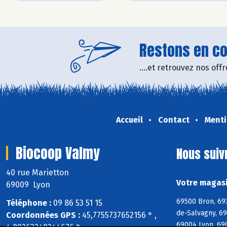
Restons en con
....et retrouvez nos of
Accueil
Contact
Menti
Biocoop Valmy
Nous suiv
40 rue Marietton
Votre magasi
69009 Lyon
69500 Bron, 69
Téléphone :
09 86 53 51 15
de-Salvagny, 6
Coordonnées GPS :
45,7755737652156 ° ,
69004 Lyon, 69