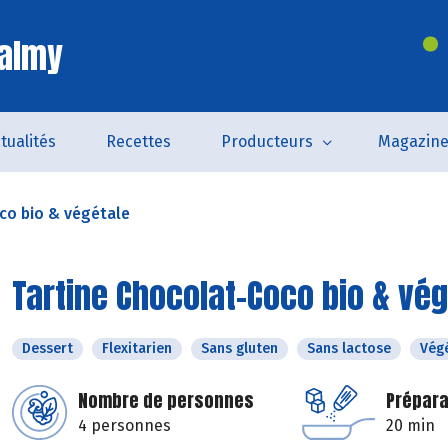
Valmy
tualités
Recettes
Producteurs
Magazin
co bio & végétale
Tartine Chocolat-Coco bio & vég
Dessert
Flexitarien
Sans gluten
Sans lactose
Vég
Nombre de personnes
Prépara
4 personnes
20 min