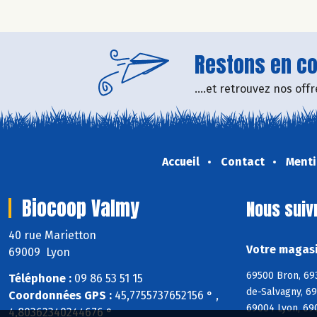
Restons en con
....et retrouvez nos of
Accueil
Contact
Menti
Biocoop Valmy
Nous suiv
40 rue Marietton
Votre magasi
69009 Lyon
69500 Bron, 69
Téléphone :
09 86 53 51 15
de-Salvagny, 6
Coordonnées GPS :
45,7755737652156 ° ,
69004 Lyon, 69
4,80362340244676 °