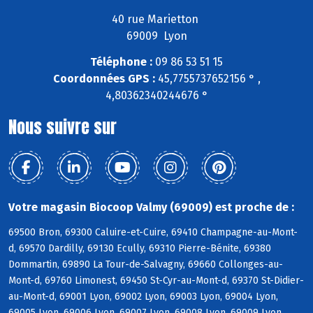
40 rue Marietton
69009 Lyon
Téléphone :
09 86 53 51 15
Coordonnées GPS :
45,7755737652156 ° ,
4,80362340244676 °
Nous suivre sur
Votre magasin Biocoop Valmy (69009) est proche de :
69500 Bron, 69300 Caluire-et-Cuire, 69410 Champagne-au-Mont-
d, 69570 Dardilly, 69130 Ecully, 69310 Pierre-Bénite, 69380
Dommartin, 69890 La Tour-de-Salvagny, 69660 Collonges-au-
Mont-d, 69760 Limonest, 69450 St-Cyr-au-Mont-d, 69370 St-Didier-
au-Mont-d, 69001 Lyon, 69002 Lyon, 69003 Lyon, 69004 Lyon,
69005 Lyon, 69006 Lyon, 69007 Lyon, 69008 Lyon, 69009 Lyon,