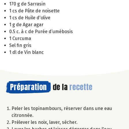
170 g de Sarrasin
1 cs de Pâte de noisette
1 cs de Huile d'olive
1 g de Agar agar
0.5 c. à c de Purée d’umébosis
1 Curcuma
Sel fin gris
1 dl de Vin blanc
Préparation
de la
recette
Peler les topinambours, réserver dans une eau
citronnée.
Prélever les noix, laver, sécher.