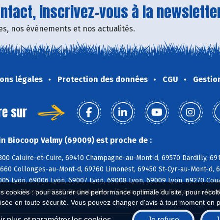
tact, inscrivez-vous à la newsletter
fres, nos événements et nos actualités.
ons légales
Protection des données
CGU
Gestio
re sur
n Biocoop Valmy (69009) est proche de :
300 Caluire-et-Cuire, 69410 Champagne-au-Mont-d, 69570 Dardilly, 691
9660 Collonges-au-Mont-d, 69760 Limonest, 69450 St-Cyr-au-Mont-d, 6
005 Lyon, 69006 Lyon, 69007 Lyon, 69008 Lyon, 69009 Lyon, 69270 Couz
ux-au-Mont-d, 69270 Rochetaillée s/Saône, 69270 St-Romain-au-Mont-
es cookies : pour assurer une performance optimale du site, pour récolter
isée en toute sécurité. Vous pouvez changer d'avis à tout moment en 
r plus et paramétrer les cookies
Je refuse
J