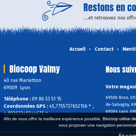
Restons en con
....et retrouvez nos of
Accueil
Contact
Menti
Biocoop Valmy
Nous suiv
40 rue Marietton
Votre magasi
69009 Lyon
69500 Bron, 69
Téléphone :
09 86 53 51 15
de-Salvagny, 6
Coordonnées GPS :
45,7755737652156 ° ,
69004 Lyon, 69
4,80362340244676 °
69250 Poleymie
Afin de vous offrir la meilleure expérience possible, Biocoop utilise d
vous proposer une navigation personnal
En savoi