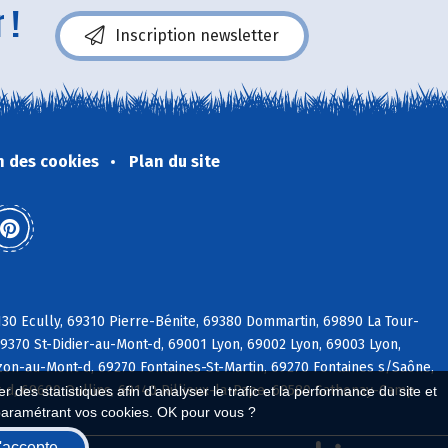
 !
Inscription newsletter
n des cookies
Plan du site
30 Ecully, 69310 Pierre-Bénite, 69380 Dommartin, 69890 La Tour-
9370 St-Didier-au-Mont-d, 69001 Lyon, 69002 Lyon, 69003 Lyon,
on-au-Mont-d, 69270 Fontaines-St-Martin, 69270 Fontaines s/Saône,
d, 69600 Oullins, 69140 Rillieux-la-Pape, 69580 Sathonay-Camp
 des statistiques afin d'analyser le trafic et la performance du site et
paramétrant vos cookies. OK pour vous ?
'accepte