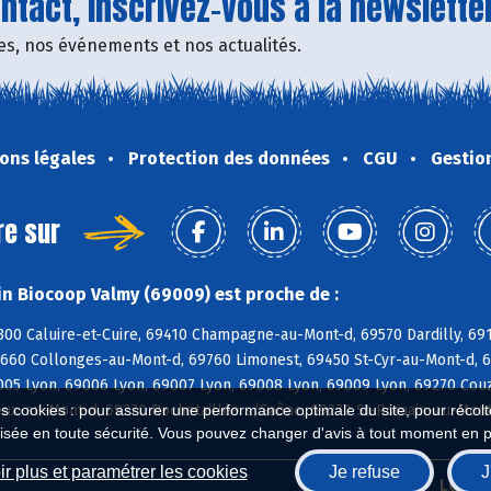
tact, inscrivez-vous à la newsletter
fres, nos événements et nos actualités.
ons légales
Protection des données
CGU
Gestio
re sur
n Biocoop Valmy (69009) est proche de :
300 Caluire-et-Cuire, 69410 Champagne-au-Mont-d, 69570 Dardilly, 691
9660 Collonges-au-Mont-d, 69760 Limonest, 69450 St-Cyr-au-Mont-d, 6
005 Lyon, 69006 Lyon, 69007 Lyon, 69008 Lyon, 69009 Lyon, 69270 Couz
ux-au-Mont-d, 69270 Rochetaillée s/Saône, 69270 St-Romain-au-Mont-
es cookies : pour assurer une performance optimale du site, pour récolter
isée en toute sécurité. Vous pouvez changer d'avis à tout moment en 
r plus et paramétrer les cookies
Je refuse
J
Biocoop.fr
Le ré