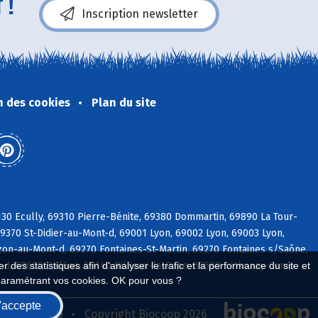
 !
Inscription newsletter
n des cookies
Plan du site
30 Ecully, 69310 Pierre-Bénite, 69380 Dommartin, 69890 La Tour-
9370 St-Didier-au-Mont-d, 69001 Lyon, 69002 Lyon, 69003 Lyon,
on-au-Mont-d, 69270 Fontaines-St-Martin, 69270 Fontaines s/Saône,
d, 69600 Oullins, 69140 Rillieux-la-Pape, 69580 Sathonay-Camp
 des statistiques afin d'analyser le trafic et la performance du site et
paramétrant vos cookies. OK pour vous ?
'accepte
seau Biocoop
Copyright Biocoop 2026