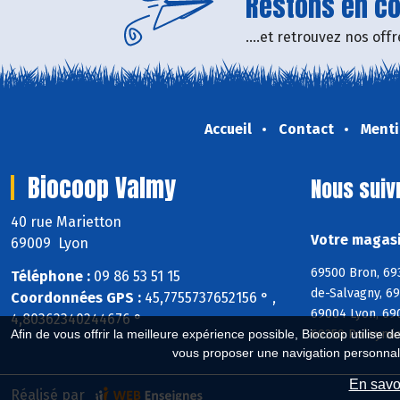
Restons en con
....et retrouvez nos of
Accueil
Contact
Menti
Biocoop Valmy
Nous suiv
40 rue Marietton
Votre magasi
69009 Lyon
69500 Bron, 69
Téléphone :
09 86 53 51 15
de-Salvagny, 6
Coordonnées GPS :
45,7755737652156 ° ,
69004 Lyon, 69
4,80362340244676 °
69250 Poleymie
Afin de vous offrir la meilleure expérience possible, Biocoop utilise d
vous proposer une navigation personnal
En savoi
Réalisé par