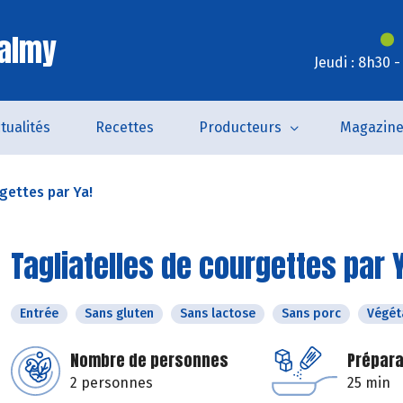
Valmy
Jeudi : 8h30 
tualités
Recettes
Producteurs
Magazin
gettes par Ya!
Tagliatelles de courgettes par 
Entrée
Sans gluten
Sans lactose
Sans porc
Végét
Nombre de personnes
Prépara
2 personnes
25 min