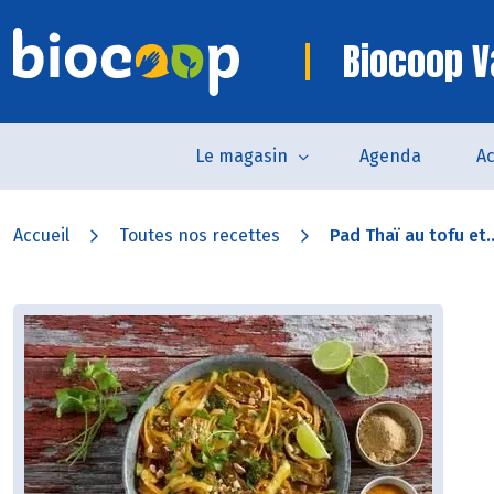
Biocoop 
Le magasin
Agenda
Ac
Accueil
Toutes nos recettes
Pad Thaï au tofu et..