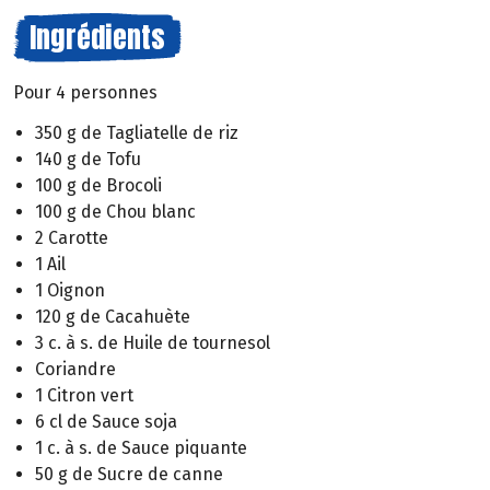
Ingrédients
Pour 4 personnes
350 g de Tagliatelle de riz
140 g de Tofu
100 g de Brocoli
100 g de Chou blanc
2 Carotte
1 Ail
1 Oignon
120 g de Cacahuète
3 c. à s. de Huile de tournesol
Coriandre
1 Citron vert
6 cl de Sauce soja
1 c. à s. de Sauce piquante
50 g de Sucre de canne