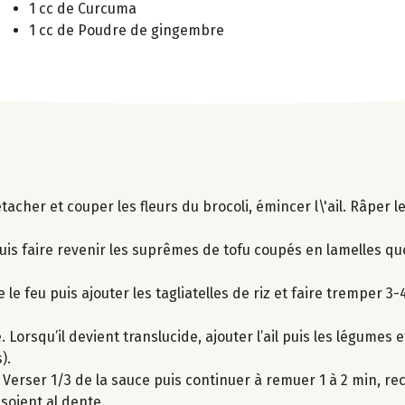
1 cc de Curcuma
1 cc de Poudre de gingembre
tacher et couper les fleurs du brocoli, émincer l\'ail. Râper l
uis faire revenir les suprêmes de tofu coupés en lamelles q
le feu puis ajouter les tagliatelles de riz et faire tremper 3-
 Lorsqu’il devient translucide, ajouter l’ail puis les légumes et
).
uer. Verser 1/3 de la sauce puis continuer à remuer 1 à 2 min,
 soient al dente.