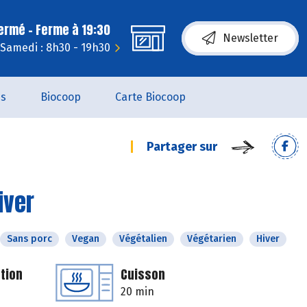
fermé - Ferme à 19:30
Newsletter
Samedi : 8h30 - 19h30
es
Biocoop
Carte Biocoop
Partager sur
iver
Sans porc
Vegan
Végétalien
Végétarien
Hiver
tion
Cuisson
20 min