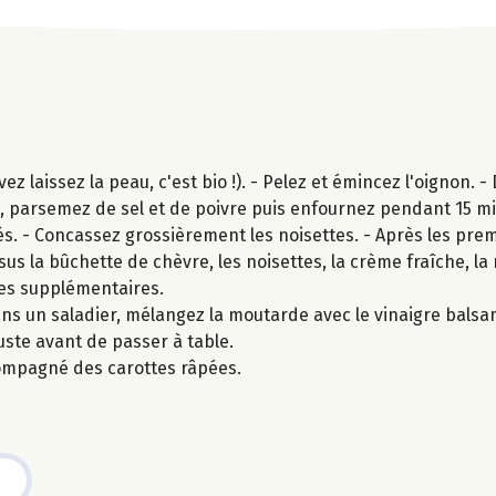
 laissez la peau, c'est bio !). - Pelez et émincez l'oignon. - 
ive, parsemez de sel et de poivre puis enfournez pendant 15 m
s. - Concassez grossièrement les noisettes. - Après les pre
essus la bûchette de chèvre, les noisettes, la crème fraîche, l
tes supplémentaires.
ns un saladier, mélangez la moutarde avec le vinaigre balsami
juste avant de passer à table.
ompagné des carottes râpées.