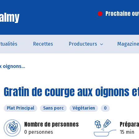
Valmy
Prochaine ouv
tualités
Recettes
Producteurs
Magazin
 oignons...
Gratin de courge aux oignons e
Plat Principal
Sans porc
Végétarien
0
Nombre de personnes
Prépara
0 personnes
15 min