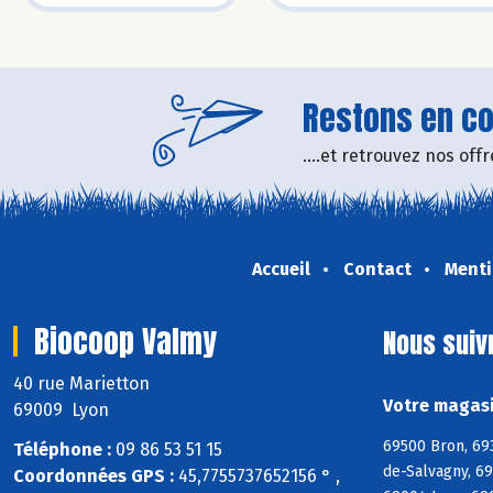
Restons en con
....et retrouvez nos of
Accueil
Contact
Menti
Biocoop Valmy
Nous suiv
40 rue Marietton
Votre magasi
69009 Lyon
69500 Bron, 69
Téléphone :
09 86 53 51 15
de-Salvagny, 6
Coordonnées GPS :
45,7755737652156 ° ,