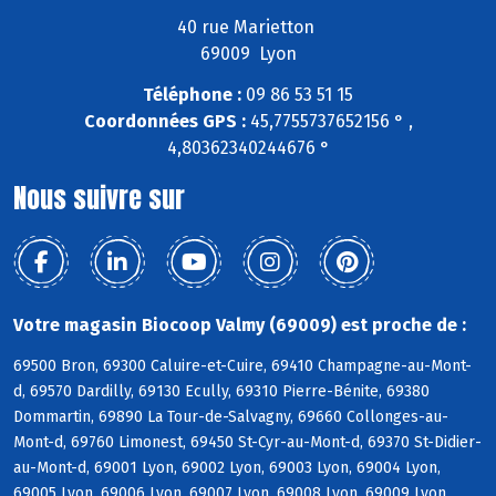
40 rue Marietton
69009 Lyon
Téléphone :
09 86 53 51 15
Coordonnées GPS :
45,7755737652156 ° ,
4,80362340244676 °
Nous suivre sur
Votre magasin Biocoop Valmy (69009) est proche de :
69500 Bron, 69300 Caluire-et-Cuire, 69410 Champagne-au-Mont-
d, 69570 Dardilly, 69130 Ecully, 69310 Pierre-Bénite, 69380
Dommartin, 69890 La Tour-de-Salvagny, 69660 Collonges-au-
Mont-d, 69760 Limonest, 69450 St-Cyr-au-Mont-d, 69370 St-Didier-
au-Mont-d, 69001 Lyon, 69002 Lyon, 69003 Lyon, 69004 Lyon,
69005 Lyon, 69006 Lyon, 69007 Lyon, 69008 Lyon, 69009 Lyon,