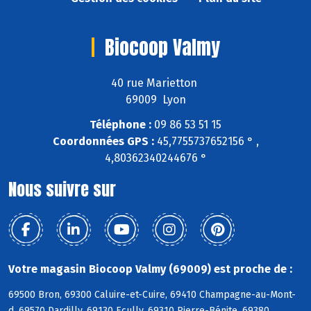
Biocoop Valmy
40 rue Marietton
69009 Lyon
Téléphone :
09 86 53 51 15
Coordonnées GPS :
45,7755737652156 ° ,
4,80362340244676 °
Nous suivre sur
Votre magasin Biocoop Valmy (69009) est proche de :
69500 Bron, 69300 Caluire-et-Cuire, 69410 Champagne-au-Mont-
d, 69570 Dardilly, 69130 Ecully, 69310 Pierre-Bénite, 69380