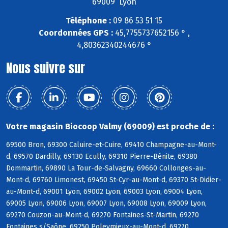
69009 Lyon
Téléphone :
09 86 53 51 15
Coordonnées GPS :
45,7755737652156 ° ,
4,80362340244676 °
Nous suivre sur
Votre magasin Biocoop Valmy (69009) est proche de :
69500 Bron, 69300 Caluire-et-Cuire, 69410 Champagne-au-Mont-
d, 69570 Dardilly, 69130 Ecully, 69310 Pierre-Bénite, 69380
Dommartin, 69890 La Tour-de-Salvagny, 69660 Collonges-au-
Mont-d, 69760 Limonest, 69450 St-Cyr-au-Mont-d, 69370 St-Didier-
au-Mont-d, 69001 Lyon, 69002 Lyon, 69003 Lyon, 69004 Lyon,
69005 Lyon, 69006 Lyon, 69007 Lyon, 69008 Lyon, 69009 Lyon,
69270 Couzon-au-Mont-d, 69270 Fontaines-St-Martin, 69270
Fontaines s/Saône, 69250 Poleymieux-au-Mont-d, 69270