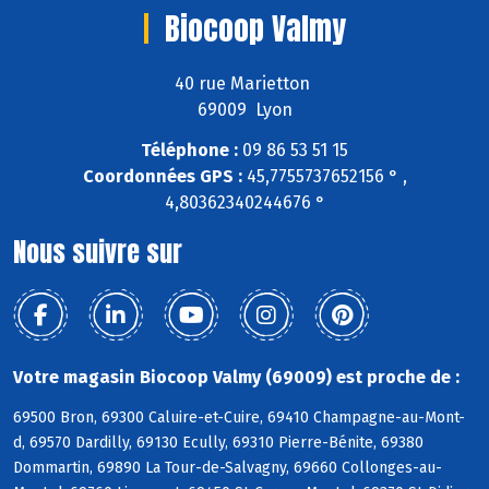
Biocoop Valmy
40 rue Marietton
69009 Lyon
Téléphone :
09 86 53 51 15
Coordonnées GPS :
45,7755737652156 ° ,
4,80362340244676 °
Nous suivre sur
Votre magasin Biocoop Valmy (69009) est proche de :
69500 Bron, 69300 Caluire-et-Cuire, 69410 Champagne-au-Mont-
d, 69570 Dardilly, 69130 Ecully, 69310 Pierre-Bénite, 69380
Dommartin, 69890 La Tour-de-Salvagny, 69660 Collonges-au-