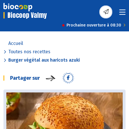
Biocoop Valmy
Prochaine ouverture à 08:30
Accueil
Toutes nos recettes
Burger végétal aux haricots azuki
Partager sur