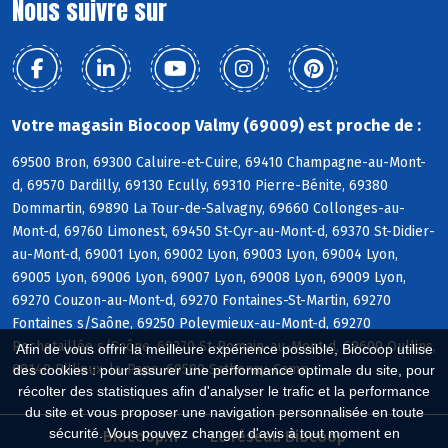
Nous suivre sur
Votre magasin Biocoop Valmy (69009) est proche de :
69500 Bron, 69300 Caluire-et-Cuire, 69410 Champagne-au-Mont-
d, 69570 Dardilly, 69130 Ecully, 69310 Pierre-Bénite, 69380
Dommartin, 69890 La Tour-de-Salvagny, 69660 Collonges-au-
Mont-d, 69760 Limonest, 69450 St-Cyr-au-Mont-d, 69370 St-Didier-
au-Mont-d, 69001 Lyon, 69002 Lyon, 69003 Lyon, 69004 Lyon,
69005 Lyon, 69006 Lyon, 69007 Lyon, 69008 Lyon, 69009 Lyon,
69270 Couzon-au-Mont-d, 69270 Fontaines-St-Martin, 69270
Fontaines s/Saône, 69250 Poleymieux-au-Mont-d, 69270
Rochetaillée s/Saône, 69270 St-Romain-au-Mont-d, 69600 Oullins,
Afin de vous offrir la meilleure expérience possible, Biocoop utilise
69140 Rillieux-la-Pape, 69580 Sathonay-Camp
des cookies : pour assurer une performance optimale du site, pour
récolter des statistiques afin d'analyser le trafic et la performance
du site et vous proposer une navigation personnalisée en toute
sécurité. Vous pouvez changer d'avis à tout moment en
Biocoop.fr
Le réseau Biocoop