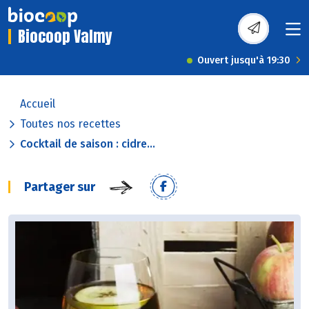
Biocoop Valmy
Ouvert jusqu'à 19:30
Accueil
Toutes nos recettes
Cocktail de saison : cidre...
Partager sur