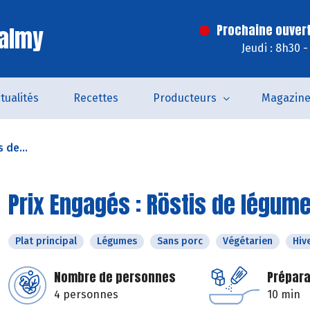
Valmy
Prochaine ouvert
Jeudi : 8h30 
tualités
Recettes
Producteurs
Magazin
 de...
Prix Engagés : Röstis de légu
Plat principal
Légumes
Sans porc
Végétarien
Hiv
Nombre de personnes
Prépara
4 personnes
10 min