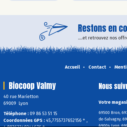
Restons en con
....et retrouvez nos of
Accueil
Contact
Menti
Biocoop Valmy
Nous suiv
40 rue Marietton
Votre magasi
69009 Lyon
69500 Bron, 69
Téléphone :
09 86 53 51 15
de-Salvagny, 6
Coordonnées GPS :
45,7755737652156 ° ,
69004 Lyon, 69