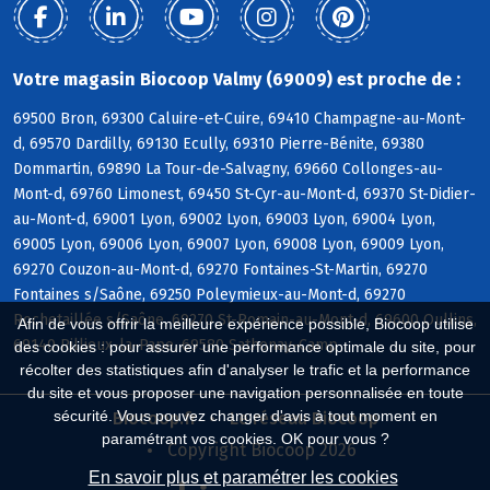
Votre magasin Biocoop Valmy (69009) est proche de :
69500 Bron, 69300 Caluire-et-Cuire, 69410 Champagne-au-Mont-
d, 69570 Dardilly, 69130 Ecully, 69310 Pierre-Bénite, 69380
Dommartin, 69890 La Tour-de-Salvagny, 69660 Collonges-au-
Mont-d, 69760 Limonest, 69450 St-Cyr-au-Mont-d, 69370 St-Didier-
au-Mont-d, 69001 Lyon, 69002 Lyon, 69003 Lyon, 69004 Lyon,
69005 Lyon, 69006 Lyon, 69007 Lyon, 69008 Lyon, 69009 Lyon,
69270 Couzon-au-Mont-d, 69270 Fontaines-St-Martin, 69270
Fontaines s/Saône, 69250 Poleymieux-au-Mont-d, 69270
Rochetaillée s/Saône, 69270 St-Romain-au-Mont-d, 69600 Oullins,
Afin de vous offrir la meilleure expérience possible, Biocoop utilise
69140 Rillieux-la-Pape, 69580 Sathonay-Camp
des cookies : pour assurer une performance optimale du site, pour
récolter des statistiques afin d'analyser le trafic et la performance
du site et vous proposer une navigation personnalisée en toute
sécurité. Vous pouvez changer d'avis à tout moment en
Biocoop.fr
Le réseau Biocoop
paramétrant vos cookies. OK pour vous ?
Copyright Biocoop 2026
En savoir plus et paramétrer les cookies