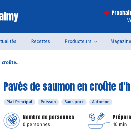
Valmy
Prochai
V
tualités
Recettes
Producteurs
Magazin
croûte...
Pavés de saumon en croûte d'
Plat Principal
Poisson
Sans porc
Automne
Nombre de personnes
Prépara
0 personnes
10 min