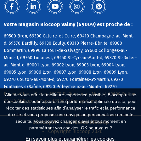
Votre magasin Biocoop Valmy (69009) est proche de :
69500 Bron, 69300 Caluire-et-Cuire, 69410 Champagne-au-Mont-
d, 69570 Dardilly, 69130 Ecully, 69310 Pierre-Bénite, 69380
Dommartin, 69890 La Tour-de-Salvagny, 69660 Collonges-au-
Mont-d, 69760 Limonest, 69450 St-Cyr-au-Mont-d, 69370 St-Didier-
au-Mont-d, 69001 Lyon, 69002 Lyon, 69003 Lyon, 69004 Lyon,
69005 Lyon, 69006 Lyon, 69007 Lyon, 69008 Lyon, 69009 Lyon,
69270 Couzon-au-Mont-d, 69270 Fontaines-St-Martin, 69270
Fontaines s/Saône, 69250 Poleymieux-au-Mont-d, 69270
Rochetaillée s/Saône, 69270 St-Romain-au-Mont-d, 69600 Oullins,
Afin de vous offrir la meilleure expérience possible, Biocoop utilise
69140 Rillieux-la-Pape, 69580 Sathonay-Camp
des cookies : pour assurer une performance optimale du site, pour
récolter des statistiques afin d'analyser le trafic et la performance
du site et vous proposer une navigation personnalisée en toute
sécurité. Vous pouvez changer d'avis à tout moment en
Biocoop.fr
Le réseau Biocoop
paramétrant vos cookies. OK pour vous ?
Copyright Biocoop 2026
En savoir plus et paramétrer les cookies