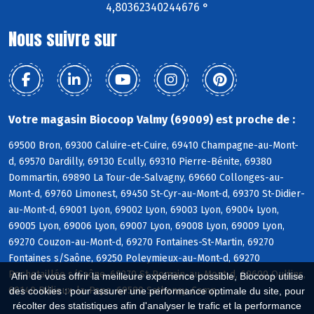
4,80362340244676 °
Nous suivre sur
Votre magasin Biocoop Valmy (69009) est proche de :
69500 Bron, 69300 Caluire-et-Cuire, 69410 Champagne-au-Mont-
d, 69570 Dardilly, 69130 Ecully, 69310 Pierre-Bénite, 69380
Dommartin, 69890 La Tour-de-Salvagny, 69660 Collonges-au-
Mont-d, 69760 Limonest, 69450 St-Cyr-au-Mont-d, 69370 St-Didier-
au-Mont-d, 69001 Lyon, 69002 Lyon, 69003 Lyon, 69004 Lyon,
69005 Lyon, 69006 Lyon, 69007 Lyon, 69008 Lyon, 69009 Lyon,
69270 Couzon-au-Mont-d, 69270 Fontaines-St-Martin, 69270
Fontaines s/Saône, 69250 Poleymieux-au-Mont-d, 69270
Rochetaillée s/Saône, 69270 St-Romain-au-Mont-d, 69600 Oullins,
Afin de vous offrir la meilleure expérience possible, Biocoop utilise
69140 Rillieux-la-Pape, 69580 Sathonay-Camp
des cookies : pour assurer une performance optimale du site, pour
récolter des statistiques afin d'analyser le trafic et la performance