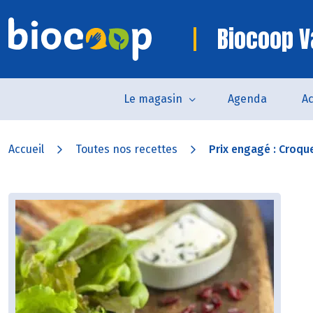
Biocoop 
Le magasin
Agenda
Ac
Accueil
Toutes nos recettes
Prix engagé : Croqu