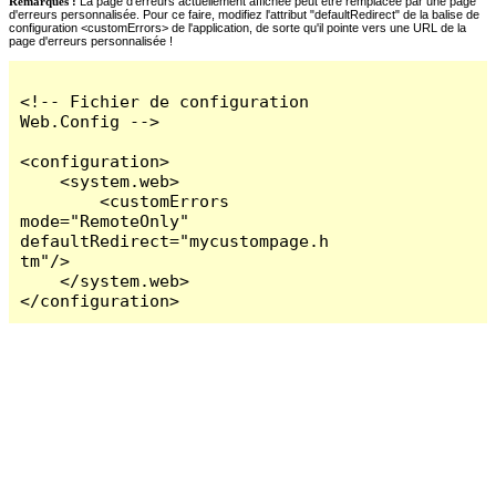
Remarques :
La page d'erreurs actuellement affichée peut être remplacée par une page
d'erreurs personnalisée. Pour ce faire, modifiez l'attribut "defaultRedirect" de la balise de
configuration <customErrors> de l'application, de sorte qu'il pointe vers une URL de la
page d'erreurs personnalisée !
<!-- Fichier de configuration 
Web.Config -->

<configuration>

    <system.web>

        <customErrors 
mode="RemoteOnly" 
defaultRedirect="mycustompage.h
tm"/>

    </system.web>

</configuration>