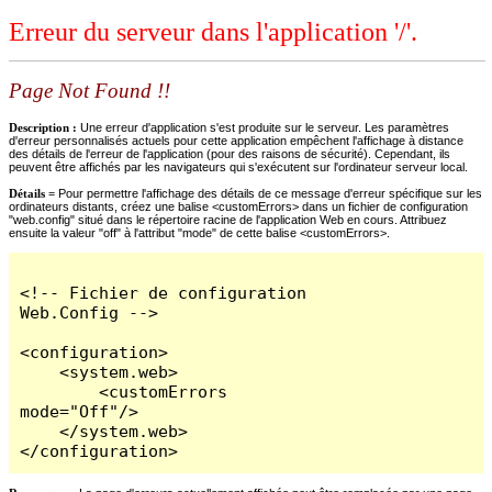
Erreur du serveur dans l'application '/'.
Page Not Found !!
Description :
Une erreur d'application s'est produite sur le serveur. Les paramètres
d'erreur personnalisés actuels pour cette application empêchent l'affichage à distance
des détails de l'erreur de l'application (pour des raisons de sécurité). Cependant, ils
peuvent être affichés par les navigateurs qui s'exécutent sur l'ordinateur serveur local.
Détails =
Pour permettre l'affichage des détails de ce message d'erreur spécifique sur les
ordinateurs distants, créez une balise <customErrors> dans un fichier de configuration
"web.config" situé dans le répertoire racine de l'application Web en cours. Attribuez
ensuite la valeur "off" à l'attribut "mode" de cette balise <customErrors>.
<!-- Fichier de configuration 
Web.Config -->

<configuration>

    <system.web>

        <customErrors 
mode="Off"/>

    </system.web>

</configuration>