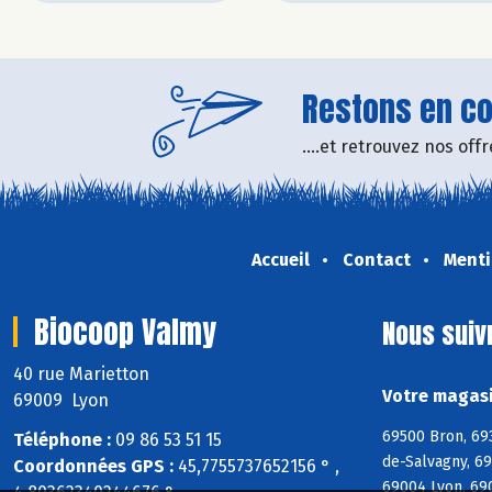
Restons en con
....et retrouvez nos of
Accueil
Contact
Menti
Biocoop Valmy
Nous suiv
40 rue Marietton
Votre magasi
69009 Lyon
69500 Bron, 69
Téléphone :
09 86 53 51 15
de-Salvagny, 6
Coordonnées GPS :
45,7755737652156 ° ,
69004 Lyon, 69