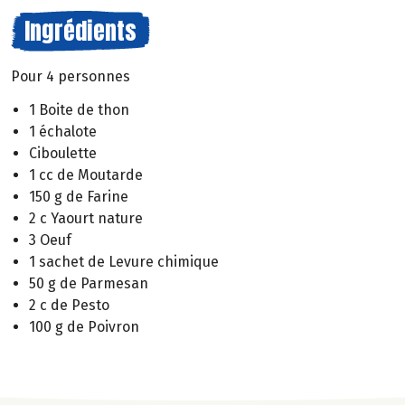
Ingrédients
Pour 4 personnes
1 Boite de thon
1 échalote
Ciboulette
1 cc de Moutarde
150 g de Farine
2 c Yaourt nature
3 Oeuf
1 sachet de Levure chimique
50 g de Parmesan
2 c de Pesto
100 g de Poivron