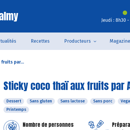
Valmy
Jeudi : 8h30 
tualités
Recettes
Producteurs
Magazin
fruits par...
Sticky coco thaï aux fruits par 
Dessert
Sans gluten
Sans lactose
Sans porc
Vega
Printemps
Nombre de personnes
Prépara