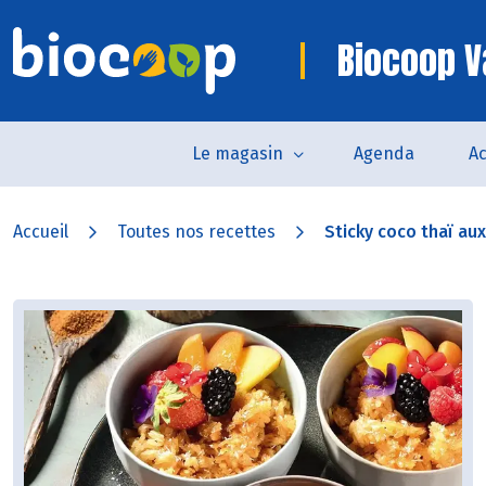
Biocoop 
Le magasin
Agenda
Ac
Accueil
Toutes nos recettes
Sticky coco thaï aux 