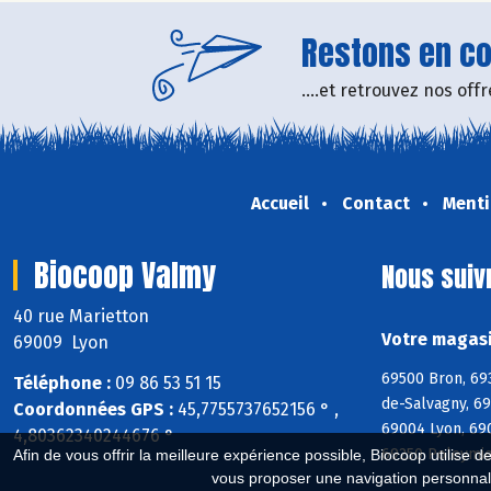
Restons en con
....et retrouvez nos of
Accueil
Contact
Menti
Biocoop Valmy
Nous suiv
40 rue Marietton
Votre magasi
69009 Lyon
69500 Bron, 69
Téléphone :
09 86 53 51 15
de-Salvagny, 6
Coordonnées GPS :
45,7755737652156 ° ,
69004 Lyon, 69
4,80362340244676 °
69250 Poleymie
Afin de vous offrir la meilleure expérience possible, Biocoop utilise d
vous proposer une navigation personnal