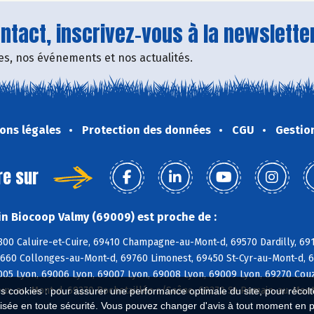
tact, inscrivez-vous à la newsletter
fres, nos événements et nos actualités.
ons légales
Protection des données
CGU
Gestio
re sur
n Biocoop Valmy (69009) est proche de :
300 Caluire-et-Cuire, 69410 Champagne-au-Mont-d, 69570 Dardilly, 691
9660 Collonges-au-Mont-d, 69760 Limonest, 69450 St-Cyr-au-Mont-d, 6
005 Lyon, 69006 Lyon, 69007 Lyon, 69008 Lyon, 69009 Lyon, 69270 Couz
ux-au-Mont-d, 69270 Rochetaillée s/Saône, 69270 St-Romain-au-Mont-
es cookies : pour assurer une performance optimale du site, pour récolter
isée en toute sécurité. Vous pouvez changer d'avis à tout moment en 