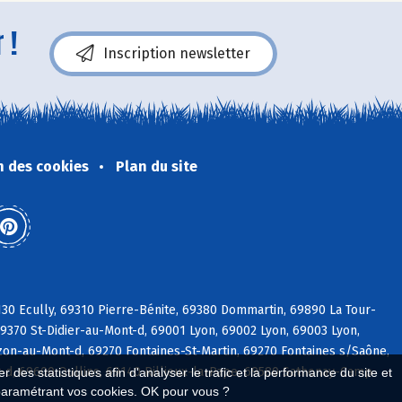
 !
Inscription newsletter
n des cookies
Plan du site
30 Ecully, 69310 Pierre-Bénite, 69380 Dommartin, 69890 La Tour-
9370 St-Didier-au-Mont-d, 69001 Lyon, 69002 Lyon, 69003 Lyon,
on-au-Mont-d, 69270 Fontaines-St-Martin, 69270 Fontaines s/Saône,
d, 69600 Oullins, 69140 Rillieux-la-Pape, 69580 Sathonay-Camp
 des statistiques afin d'analyser le trafic et la performance du site et
paramétrant vos cookies. OK pour vous ?