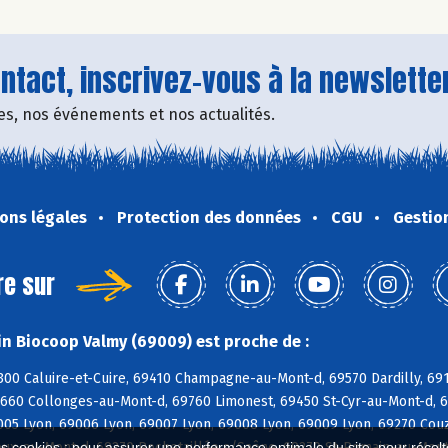
tact, inscrivez-vous à la newsletter
fres, nos événements et nos actualités.
ons légales
Protection des données
CGU
Gestio
re sur
n Biocoop Valmy (69009) est proche de :
300 Caluire-et-Cuire, 69410 Champagne-au-Mont-d, 69570 Dardilly, 691
9660 Collonges-au-Mont-d, 69760 Limonest, 69450 St-Cyr-au-Mont-d, 6
005 Lyon, 69006 Lyon, 69007 Lyon, 69008 Lyon, 69009 Lyon, 69270 Couz
ux-au-Mont-d, 69270 Rochetaillée s/Saône, 69270 St-Romain-au-Mont-
es cookies : pour assurer une performance optimale du site, pour récolter