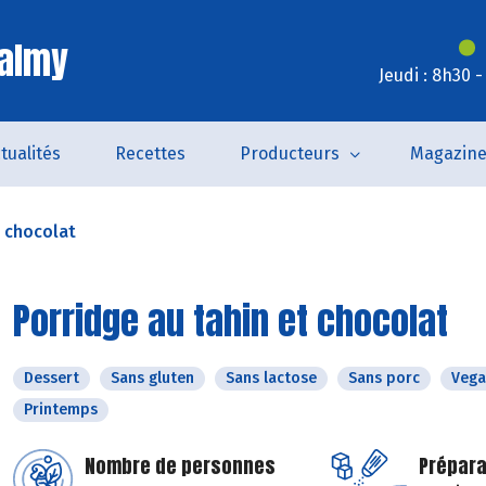
Valmy
Jeudi : 8h30 
tualités
Recettes
Producteurs
Magazin
t chocolat
Porridge au tahin et chocolat
Dessert
Sans gluten
Sans lactose
Sans porc
Vega
Printemps
Nombre de personnes
Prépara