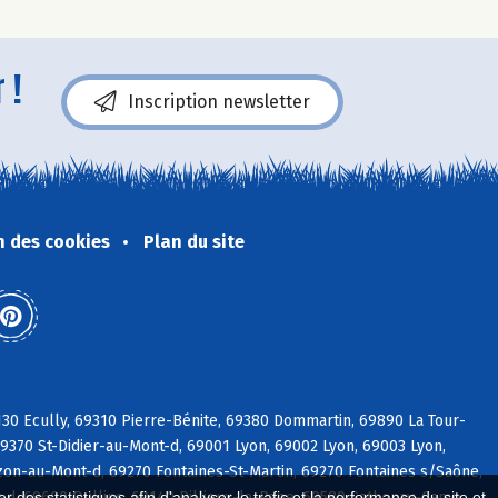
 !
Inscription newsletter
n des cookies
Plan du site
30 Ecully, 69310 Pierre-Bénite, 69380 Dommartin, 69890 La Tour-
9370 St-Didier-au-Mont-d, 69001 Lyon, 69002 Lyon, 69003 Lyon,
on-au-Mont-d, 69270 Fontaines-St-Martin, 69270 Fontaines s/Saône,
d, 69600 Oullins, 69140 Rillieux-la-Pape, 69580 Sathonay-Camp
 des statistiques afin d'analyser le trafic et la performance du site et