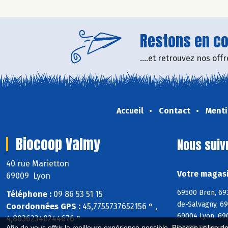
Restons en con
....et retrouvez nos of
Accueil
Contact
Menti
Biocoop Valmy
Nous suiv
40 rue Marietton
Votre magasi
69009 Lyon
69500 Bron, 69
Téléphone :
09 86 53 51 15
de-Salvagny, 6
Coordonnées GPS :
45,7755737652156 ° ,
69004 Lyon, 69
4,80362340244676 °
69250 Poleymie
Afin de vous offrir la meilleure expérience possible, Biocoop utilise d