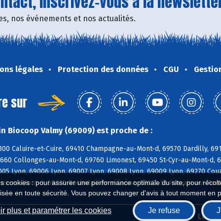
tact, inscrivez-vous à la newsletter
fres, nos événements et nos actualités.
ons légales
Protection des données
CGU
Gestio
re sur
n Biocoop Valmy (69009) est proche de :
300 Caluire-et-Cuire, 69410 Champagne-au-Mont-d, 69570 Dardilly, 691
9660 Collonges-au-Mont-d, 69760 Limonest, 69450 St-Cyr-au-Mont-d, 6
005 Lyon, 69006 Lyon, 69007 Lyon, 69008 Lyon, 69009 Lyon, 69270 Couz
ux-au-Mont-d, 69270 Rochetaillée s/Saône, 69270 St-Romain-au-Mont-
es cookies : pour assurer une performance optimale du site, pour récolter
isée en toute sécurité. Vous pouvez changer d'avis à tout moment en 
r plus et paramétrer les cookies
Je refuse
J
Biocoop.fr
Le ré