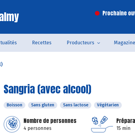
Valmy
Prochaine ouv
tualités
Recettes
Producteurs
Magazin
l)
Sangria (avec alcool)
Boisson
Sans gluten
Sans lactose
Végétarien
Nombre de personnes
Prépara
4 personnes
15 min