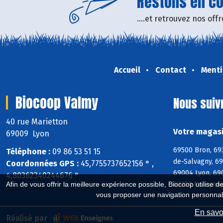
Restons en con
....et retrouvez nos of
Accueil
Contact
Menti
Biocoop Valmy
Nous suiv
40 rue Marietton
Votre magasi
69009 Lyon
69500 Bron, 69
Téléphone :
09 86 53 51 15
de-Salvagny, 6
Coordonnées GPS :
45,7755737652156 ° ,
69004 Lyon, 69
4,80362340244676 °
69250 Poleymie
Afin de vous offrir la meilleure expérience possible, Biocoop utilise d
vous proposer une navigation personnal
En savoi
Réalisé par