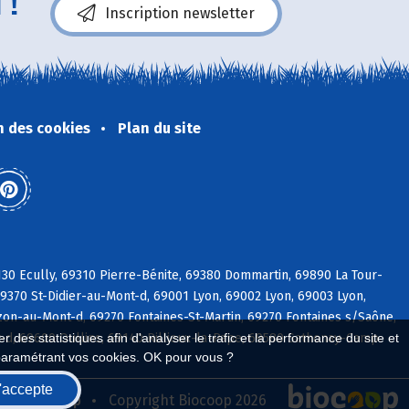
 !
Inscription newsletter
n des cookies
Plan du site
30 Ecully, 69310 Pierre-Bénite, 69380 Dommartin, 69890 La Tour-
9370 St-Didier-au-Mont-d, 69001 Lyon, 69002 Lyon, 69003 Lyon,
on-au-Mont-d, 69270 Fontaines-St-Martin, 69270 Fontaines s/Saône,
d, 69600 Oullins, 69140 Rillieux-la-Pape, 69580 Sathonay-Camp
 des statistiques afin d'analyser le trafic et la performance du site et
paramétrant vos cookies. OK pour vous ?
'accepte
seau Biocoop
Copyright Biocoop 2026