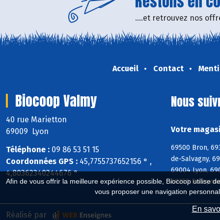
Restons en con
....et retrouvez nos of
Accueil
Contact
Menti
Biocoop Valmy
Nous suiv
40 rue Marietton
Votre magasi
69009 Lyon
69500 Bron, 69
Téléphone :
09 86 53 51 15
de-Salvagny, 6
Coordonnées GPS :
45,7755737652156 ° ,
69004 Lyon, 69
4,80362340244676 °
69250 Poleymie
Afin de vous offrir la meilleure expérience possible, Biocoop utilise d
vous proposer une navigation personnal
En savoi
Réalisé par