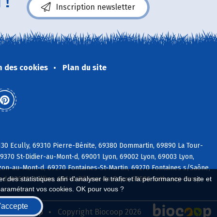
 !
Inscription newsletter
n des cookies
Plan du site
30 Ecully, 69310 Pierre-Bénite, 69380 Dommartin, 69890 La Tour-
9370 St-Didier-au-Mont-d, 69001 Lyon, 69002 Lyon, 69003 Lyon,
on-au-Mont-d, 69270 Fontaines-St-Martin, 69270 Fontaines s/Saône,
d, 69600 Oullins, 69140 Rillieux-la-Pape, 69580 Sathonay-Camp
 des statistiques afin d'analyser le trafic et la performance du site et
paramétrant vos cookies. OK pour vous ?
'accepte
seau Biocoop
Copyright Biocoop 2026