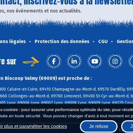
tact, inscrivez-vous à la newsletter
fres, nos événements et nos actualités.
ons légales
Protection des données
CGU
Gestio
re sur
n Biocoop Valmy (69009) est proche de :
300 Caluire-et-Cuire, 69410 Champagne-au-Mont-d, 69570 Dardilly, 691
9660 Collonges-au-Mont-d, 69760 Limonest, 69450 St-Cyr-au-Mont-d, 6
005 Lyon, 69006 Lyon, 69007 Lyon, 69008 Lyon, 69009 Lyon, 69270 Couz
ux-au-Mont-d, 69270 Rochetaillée s/Saône, 69270 St-Romain-au-Mont-
es cookies : pour assurer une performance optimale du site, pour récolter
isée en toute sécurité. Vous pouvez changer d'avis à tout moment en 
r plus et paramétrer les cookies
Je refuse
J
Biocoop.fr
Le ré