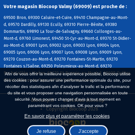
Votre magasin Biocoop Valmy (69009) est proche de :
69500 Bron, 69300 Caluire-et-Cuire, 69410 Champagne-au-Mont-
d, 69570 Dardilly, 69130 Ecully, 69310 Pierre-Bénite, 69380
Dommartin, 69890 La Tour-de-Salvagny, 69660 Collonges-au-
Mont-d, 69760 Limonest, 69450 St-Cyr-au-Mont-d, 69370 St-Didier-
au-Mont-d, 69001 Lyon, 69002 Lyon, 69003 Lyon, 69004 Lyon,
69005 Lyon, 69006 Lyon, 69007 Lyon, 69008 Lyon, 69009 Lyon,
69270 Couzon-au-Mont-d, 69270 Fontaines-St-Martin, 69270
Fontaines s/Saône, 69250 Poleymieux-au-Mont-d, 69270
Rochetaillée s/Saône, 69270 St-Romain-au-Mont-d, 69600 Oullins,
Afin de vous offrir la meilleure expérience possible, Biocoop utilise
69140 Rillieux-la-Pape, 69580 Sathonay-Camp
des cookies : pour assurer une performance optimale du site, pour
récolter des statistiques afin d'analyser le trafic et la performance
du site et vous proposer une navigation personnalisée en toute
sécurité. Vous pouvez changer d'avis à tout moment en
Biocoop.fr
Le réseau Biocoop
paramétrant vos cookies. OK pour vous ?
Copyright Biocoop 2026
En savoir plus et paramétrer les cookies
Je refuse
J'accepte