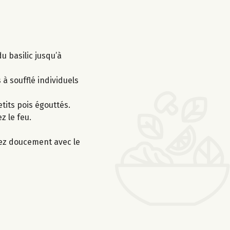
u basilic jusqu’à
à soufflé individuels
etits pois égouttés.
z le feu.
uffez doucement avec le