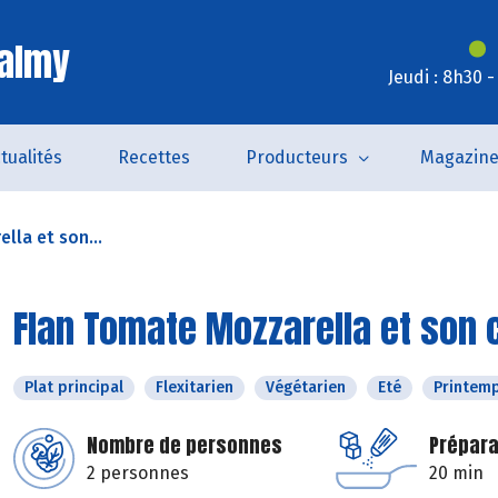
Valmy
Jeudi : 8h30 
tualités
Recettes
Producteurs
Magazin
lla et son...
Flan Tomate Mozzarella et son
Plat principal
Flexitarien
Végétarien
Eté
Printem
Nombre de personnes
Prépara
2 personnes
20 min