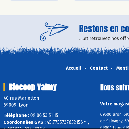
Restons en con
....et retrouvez nos of
Accueil
Contact
Menti
Biocoop Valmy
Nous suiv
40 rue Marietton
Votre magasi
69009 Lyon
69500 Bron, 69
Téléphone :
09 86 53 51 15
de-Salvagny, 6
Coordonnées GPS :
45,7755737652156 ° ,
69004 Lyon, 69