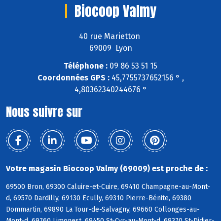
Biocoop Valmy
40 rue Marietton
69009 Lyon
Téléphone :
09 86 53 51 15
Coordonnées GPS :
45,7755737652156 ° ,
4,80362340244676 °
Nous suivre sur
Votre magasin Biocoop Valmy (69009) est proche de :
69500 Bron, 69300 Caluire-et-Cuire, 69410 Champagne-au-Mont-
d, 69570 Dardilly, 69130 Ecully, 69310 Pierre-Bénite, 69380
Dommartin, 69890 La Tour-de-Salvagny, 69660 Collonges-au-
Mont-d, 69760 Limonest, 69450 St-Cyr-au-Mont-d, 69370 St-Didier-