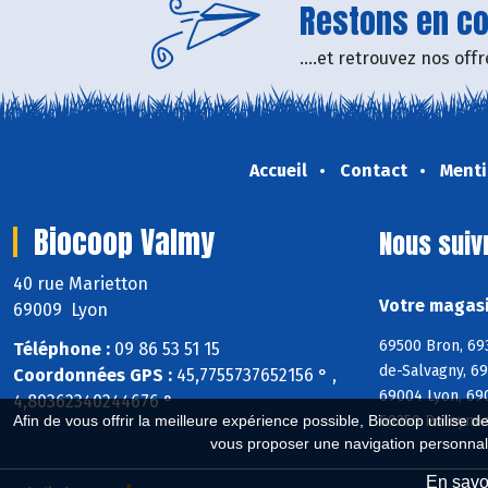
Restons en con
....et retrouvez nos of
Accueil
Contact
Menti
Biocoop Valmy
Nous suiv
40 rue Marietton
Votre magasi
69009 Lyon
69500 Bron, 69
Téléphone :
09 86 53 51 15
de-Salvagny, 6
Coordonnées GPS :
45,7755737652156 ° ,
69004 Lyon, 69
4,80362340244676 °
69250 Poleymie
Afin de vous offrir la meilleure expérience possible, Biocoop utilise d
vous proposer une navigation personnal
En savoi