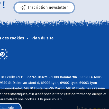
 !
Inscription newsletter
n des cookies
Plan du site
30 Ecully, 69310 Pierre-Bénite, 69380 Dommartin, 69890 La Tour-
9370 St-Didier-au-Mont-d, 69001 Lyon, 69002 Lyon, 69003 Lyon,
on-au-Mont-d, 69270 Fontaines-St-Martin, 69270 Fontaines s/Saône,
d, 69600 Oullins, 69140 Rillieux-la-Pape, 69580 Sathonay-Camp
 des statistiques afin d'analyser le trafic et la performance du site et
paramétrant vos cookies. OK pour vous ?
'accepte