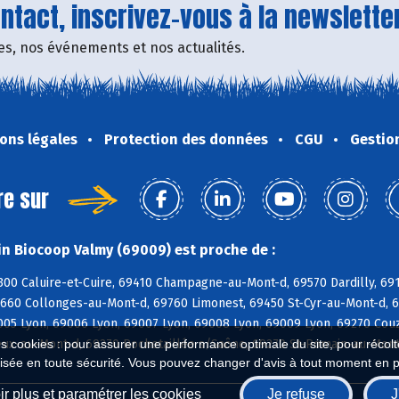
tact, inscrivez-vous à la newsletter
fres, nos événements et nos actualités.
ons légales
Protection des données
CGU
Gestio
re sur
n Biocoop Valmy (69009) est proche de :
300 Caluire-et-Cuire, 69410 Champagne-au-Mont-d, 69570 Dardilly, 691
9660 Collonges-au-Mont-d, 69760 Limonest, 69450 St-Cyr-au-Mont-d, 6
005 Lyon, 69006 Lyon, 69007 Lyon, 69008 Lyon, 69009 Lyon, 69270 Couz
ux-au-Mont-d, 69270 Rochetaillée s/Saône, 69270 St-Romain-au-Mont-
es cookies : pour assurer une performance optimale du site, pour récolter
isée en toute sécurité. Vous pouvez changer d'avis à tout moment en 
r plus et paramétrer les cookies
Je refuse
J