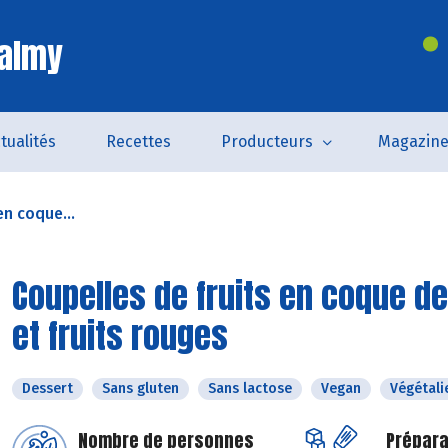
Valmy
tualités
Recettes
Producteurs
Magazin
en coque...
Coupelles de fruits en coque de
et fruits rouges
Dessert
Sans gluten
Sans lactose
Vegan
Végétali
Nombre de personnes
Prépara