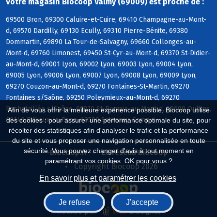
Votre magasin Biocoop Valmy (69009) est proche de :
69500 Bron, 69300 Caluire-et-Cuire, 69410 Champagne-au-Mont-
d, 69570 Dardilly, 69130 Ecully, 69310 Pierre-Bénite, 69380
Dommartin, 69890 La Tour-de-Salvagny, 69660 Collonges-au-
Mont-d, 69760 Limonest, 69450 St-Cyr-au-Mont-d, 69370 St-Didier-
au-Mont-d, 69001 Lyon, 69002 Lyon, 69003 Lyon, 69004 Lyon,
69005 Lyon, 69006 Lyon, 69007 Lyon, 69008 Lyon, 69009 Lyon,
69270 Couzon-au-Mont-d, 69270 Fontaines-St-Martin, 69270
Fontaines s/Saône, 69250 Poleymieux-au-Mont-d, 69270
Rochetaillée s/Saône, 69270 St-Romain-au-Mont-d, 69600 Oullins,
Afin de vous offrir la meilleure expérience possible, Biocoop utilise
69140 Rillieux-la-Pape, 69580 Sathonay-Camp
des cookies : pour assurer une performance optimale du site, pour
récolter des statistiques afin d'analyser le trafic et la performance
du site et vous proposer une navigation personnalisée en toute
sécurité. Vous pouvez changer d'avis à tout moment en
Biocoop.fr
Le réseau Biocoop
paramétrant vos cookies. OK pour vous ?
Copyright Biocoop 2026
En savoir plus et paramétrer les cookies
Je refuse
J'accepte
Réalisé par