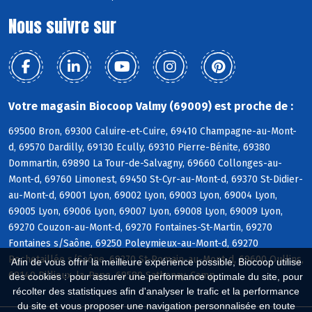
Nous suivre sur
Votre magasin Biocoop Valmy (69009) est proche de :
69500 Bron, 69300 Caluire-et-Cuire, 69410 Champagne-au-Mont-
d, 69570 Dardilly, 69130 Ecully, 69310 Pierre-Bénite, 69380
Dommartin, 69890 La Tour-de-Salvagny, 69660 Collonges-au-
Mont-d, 69760 Limonest, 69450 St-Cyr-au-Mont-d, 69370 St-Didier-
au-Mont-d, 69001 Lyon, 69002 Lyon, 69003 Lyon, 69004 Lyon,
69005 Lyon, 69006 Lyon, 69007 Lyon, 69008 Lyon, 69009 Lyon,
69270 Couzon-au-Mont-d, 69270 Fontaines-St-Martin, 69270
Fontaines s/Saône, 69250 Poleymieux-au-Mont-d, 69270
Rochetaillée s/Saône, 69270 St-Romain-au-Mont-d, 69600 Oullins,
Afin de vous offrir la meilleure expérience possible, Biocoop utilise
69140 Rillieux-la-Pape, 69580 Sathonay-Camp
des cookies : pour assurer une performance optimale du site, pour
récolter des statistiques afin d'analyser le trafic et la performance
du site et vous proposer une navigation personnalisée en toute